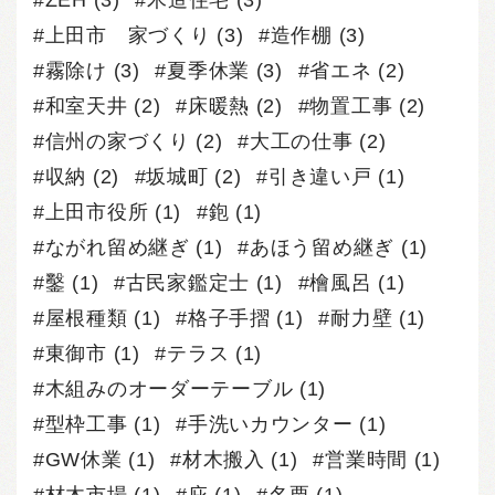
ZEH
(3)
木造住宅
(3)
上田市 家づくり
(3)
造作棚
(3)
霧除け
(3)
夏季休業
(3)
省エネ
(2)
和室天井
(2)
床暖熱
(2)
物置工事
(2)
信州の家づくり
(2)
大工の仕事
(2)
収納
(2)
坂城町
(2)
引き違い戸
(1)
上田市役所
(1)
鉋
(1)
ながれ留め継ぎ
(1)
あほう留め継ぎ
(1)
鑿
(1)
古民家鑑定士
(1)
檜風呂
(1)
屋根種類
(1)
格子手摺
(1)
耐力壁
(1)
東御市
(1)
テラス
(1)
木組みのオーダーテーブル
(1)
型枠工事
(1)
手洗いカウンター
(1)
GW休業
(1)
材木搬入
(1)
営業時間
(1)