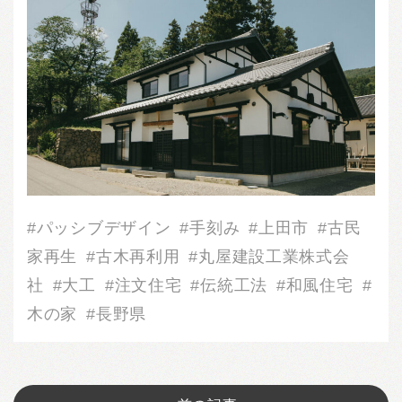
パッシブデザイン
手刻み
上田市
古民
家再生
古木再利用
丸屋建設工業株式会
社
大工
注文住宅
伝統工法
和風住宅
木の家
長野県