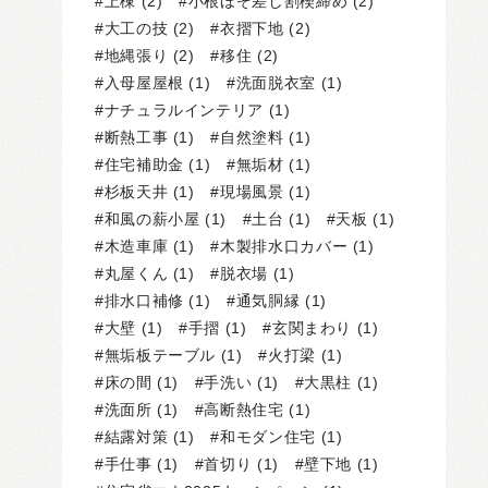
上棟
(2)
小根ほぞ差し割楔締め
(2)
大工の技
(2)
衣摺下地
(2)
地縄張り
(2)
移住
(2)
入母屋屋根
(1)
洗面脱衣室
(1)
ナチュラルインテリア
(1)
断熱工事
(1)
自然塗料
(1)
住宅補助金
(1)
無垢材
(1)
杉板天井
(1)
現場風景
(1)
和風の薪小屋
(1)
土台
(1)
天板
(1)
木造車庫
(1)
木製排水口カバー
(1)
丸屋くん
(1)
脱衣場
(1)
排水口補修
(1)
通気胴縁
(1)
大壁
(1)
手摺
(1)
玄関まわり
(1)
無垢板テーブル
(1)
火打梁
(1)
床の間
(1)
手洗い
(1)
大黒柱
(1)
洗面所
(1)
高断熱住宅
(1)
結露対策
(1)
和モダン住宅
(1)
手仕事
(1)
首切り
(1)
壁下地
(1)