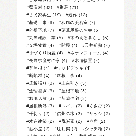
県産材
(32)
別荘
(21)
古民家再生
(19)
造作
(13)
基礎工事
(8)
和風の美容室
(7)
外壁下地
(7)
茅葺屋根のお寺
(5)
丸屋建設工業
(5)
木のある暮らし
(5)
３坪物置
(4)
階段
(4)
天井断熱
(4)
手づくり物置
(4)
ネオマフォーム
(4)
長野県産材の家
(4)
木造物置
(4)
瓦屋根
(4)
ウッドデッキ
(4)
断熱材
(4)
屋根工事
(4)
床板張り
(3)
土台引き
(3)
金輪継ぎ
(3)
屋根下地
(3)
和風店舗
(3)
新築住宅
(3)
屋根断熱
(3)
トイレ
(2)
くさび
(2)
千切り
(2)
信州の木
(2)
サッシ
(2)
木造建築
(2)
脱炭素
(2)
内窓
(2)
薪小屋
(2)
現し梁
(2)
シャチ栓
(2)