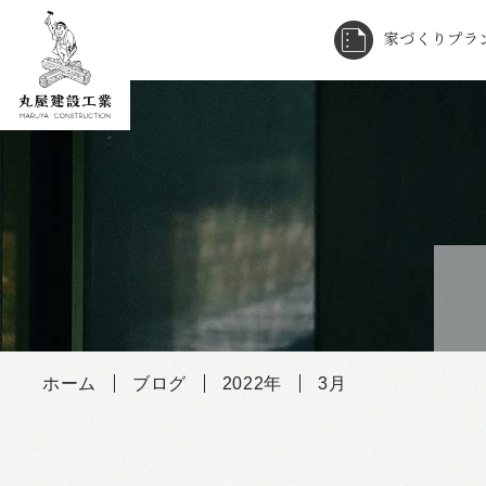
家づくりプラ
Skip
to
content
ホーム
ブログ
2022年
3月