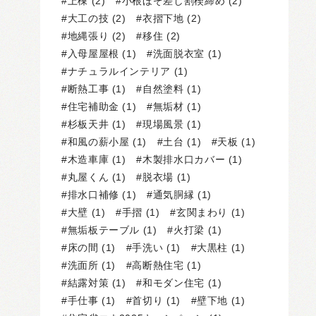
上棟
(2)
小根ほぞ差し割楔締め
(2)
大工の技
(2)
衣摺下地
(2)
地縄張り
(2)
移住
(2)
入母屋屋根
(1)
洗面脱衣室
(1)
ナチュラルインテリア
(1)
断熱工事
(1)
自然塗料
(1)
住宅補助金
(1)
無垢材
(1)
杉板天井
(1)
現場風景
(1)
和風の薪小屋
(1)
土台
(1)
天板
(1)
木造車庫
(1)
木製排水口カバー
(1)
丸屋くん
(1)
脱衣場
(1)
排水口補修
(1)
通気胴縁
(1)
大壁
(1)
手摺
(1)
玄関まわり
(1)
無垢板テーブル
(1)
火打梁
(1)
床の間
(1)
手洗い
(1)
大黒柱
(1)
洗面所
(1)
高断熱住宅
(1)
結露対策
(1)
和モダン住宅
(1)
手仕事
(1)
首切り
(1)
壁下地
(1)