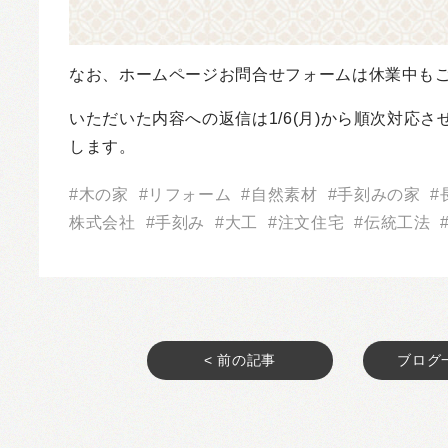
なお、ホームページお問合せフォームは休業中も
いただいた内容への返信は1/6(月)から順次対応
します。
木の家
リフォーム
自然素材
手刻みの家
株式会社
手刻み
大工
注文住宅
伝統工法
< 前の記事
ブログ