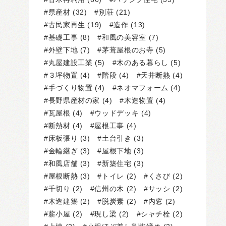
県産材
(32)
別荘
(21)
古民家再生
(19)
造作
(13)
基礎工事
(8)
和風の美容室
(7)
外壁下地
(7)
茅葺屋根のお寺
(5)
丸屋建設工業
(5)
木のある暮らし
(5)
３坪物置
(4)
階段
(4)
天井断熱
(4)
手づくり物置
(4)
ネオマフォーム
(4)
長野県産材の家
(4)
木造物置
(4)
瓦屋根
(4)
ウッドデッキ
(4)
断熱材
(4)
屋根工事
(4)
床板張り
(3)
土台引き
(3)
金輪継ぎ
(3)
屋根下地
(3)
和風店舗
(3)
新築住宅
(3)
屋根断熱
(3)
トイレ
(2)
くさび
(2)
千切り
(2)
信州の木
(2)
サッシ
(2)
木造建築
(2)
脱炭素
(2)
内窓
(2)
薪小屋
(2)
現し梁
(2)
シャチ栓
(2)