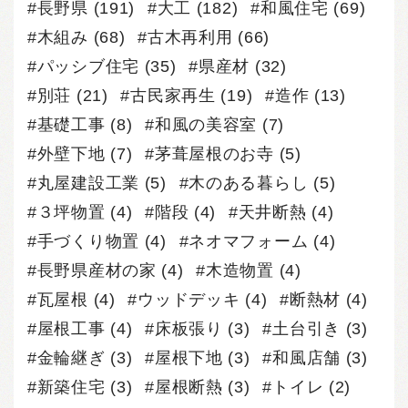
長野県
(191)
大工
(182)
和風住宅
(69)
木組み
(68)
古木再利用
(66)
パッシブ住宅
(35)
県産材
(32)
別荘
(21)
古民家再生
(19)
造作
(13)
基礎工事
(8)
和風の美容室
(7)
外壁下地
(7)
茅葺屋根のお寺
(5)
丸屋建設工業
(5)
木のある暮らし
(5)
３坪物置
(4)
階段
(4)
天井断熱
(4)
手づくり物置
(4)
ネオマフォーム
(4)
長野県産材の家
(4)
木造物置
(4)
瓦屋根
(4)
ウッドデッキ
(4)
断熱材
(4)
屋根工事
(4)
床板張り
(3)
土台引き
(3)
金輪継ぎ
(3)
屋根下地
(3)
和風店舗
(3)
新築住宅
(3)
屋根断熱
(3)
トイレ
(2)