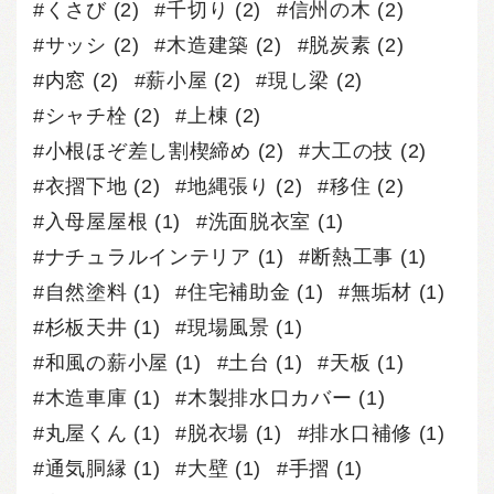
くさび
(2)
千切り
(2)
信州の木
(2)
サッシ
(2)
木造建築
(2)
脱炭素
(2)
内窓
(2)
薪小屋
(2)
現し梁
(2)
シャチ栓
(2)
上棟
(2)
小根ほぞ差し割楔締め
(2)
大工の技
(2)
衣摺下地
(2)
地縄張り
(2)
移住
(2)
入母屋屋根
(1)
洗面脱衣室
(1)
ナチュラルインテリア
(1)
断熱工事
(1)
自然塗料
(1)
住宅補助金
(1)
無垢材
(1)
杉板天井
(1)
現場風景
(1)
和風の薪小屋
(1)
土台
(1)
天板
(1)
木造車庫
(1)
木製排水口カバー
(1)
丸屋くん
(1)
脱衣場
(1)
排水口補修
(1)
通気胴縁
(1)
大壁
(1)
手摺
(1)