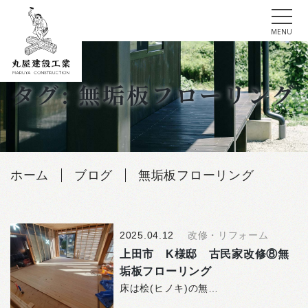
tog
MENU
Skip
to
タグ: 無垢板フローリング
content
ホーム
ブログ
無垢板フローリング
2025.04.12
改修・リフォーム
上田市 K様邸 古民家改修⑧無
垢板フローリング
床は桧(ヒノキ)の無垢フローリングで仕上げます。 一…