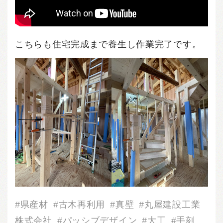
こちらも住宅完成まで養生し作業完了です。
県産材
古木再利用
真壁
丸屋建設工業
株式会社
パッシブデザイン
大工
手刻