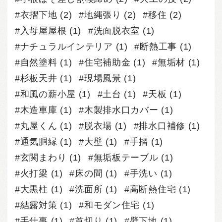
衣摺下地
(2)
地縄張り
(2)
移住
(2)
入母屋屋根
(1)
洗面脱衣室
(1)
ナチュラルインテリア
(1)
断熱工事
(1)
自然塗料
(1)
住宅補助金
(1)
無垢材
(1)
杉板天井
(1)
現場風景
(1)
和風の薪小屋
(1)
土台
(1)
天板
(1)
木造車庫
(1)
木製排水口カバー
(1)
丸屋くん
(1)
脱衣場
(1)
排水口補修
(1)
通気胴縁
(1)
大壁
(1)
手摺
(1)
玄関まわり
(1)
無垢板テーブル
(1)
火打梁
(1)
床の間
(1)
手洗い
(1)
大黒柱
(1)
洗面所
(1)
高断熱住宅
(1)
結露対策
(1)
和モダン住宅
(1)
手仕事
(1)
首切り
(1)
壁下地
(1)