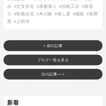
み
注文住宅
床板張り
伝統工法
首切
り
和風住宅
木の家
表し梁
階段
長野
県
上田市
< 前の記事
ブログ一覧を見る
次の記事へ >
新着