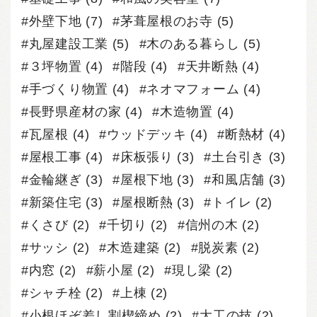
外壁下地
(7)
茅葺屋根のお寺
(5)
丸屋建設工業
(5)
木のある暮らし
(5)
３坪物置
(4)
階段
(4)
天井断熱
(4)
手づくり物置
(4)
ネオマフォーム
(4)
長野県産材の家
(4)
木造物置
(4)
瓦屋根
(4)
ウッドデッキ
(4)
断熱材
(4)
屋根工事
(4)
床板張り
(3)
土台引き
(3)
金輪継ぎ
(3)
屋根下地
(3)
和風店舗
(3)
新築住宅
(3)
屋根断熱
(3)
トイレ
(2)
くさび
(2)
千切り
(2)
信州の木
(2)
サッシ
(2)
木造建築
(2)
脱炭素
(2)
内窓
(2)
薪小屋
(2)
現し梁
(2)
シャチ栓
(2)
上棟
(2)
小根ほぞ差し割楔締め
(2)
大工の技
(2)