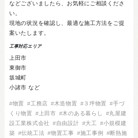
などございましたら、お気軽にご相談くださ
い。
現地の状況を確認し、最適な施工方法をご提
案いたします。
工事対応エリア
上田市
東御市
坂城町
小諸市 など
物置
工務店
木造物置
３坪物置
手づ
くり物置
上田市
木のある暮らし
丸屋建
設工業株式会社
自由設計
大工
小規模建
築
伝統工法
物置工事
施工事例
断熱施