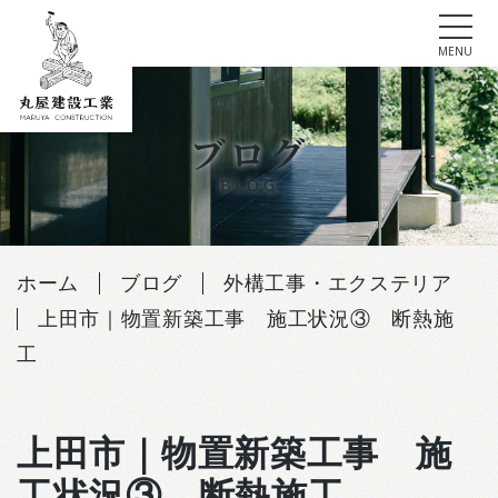
tog
MENU
Skip
to
ブログ
content
BLOG
ホーム
ブログ
外構工事・エクステリア
上田市｜物置新築工事 施工状況③ 断熱施
工
上田市｜物置新築工事 施
工状況③ 断熱施工