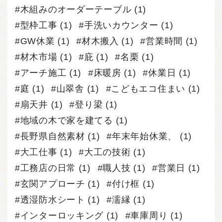
木組みのオーダーテーブル
(1)
型枠工事
(1)
手洗いカウンター
(1)
GW休業
(1)
材木搬入
(1)
営業時間
(1)
材木市場
(1)
庇
(1)
名栗
(1)
アーチ施工
(1)
床暖房
(1)
休業日
(1)
庭
(1)
山翠舎
(1)
こどもエコ住まい
(1)
扇天井
(1)
登り梁
(1)
地域の木で家を建てる
(1)
長野県自然素材
(1)
年末年始休業、
(1)
大工仕事
(1)
大工の技術
(1)
工務店の日常
(1)
職人技
(1)
営業日
(1)
玄関アプローチ
(1)
付け框
(1)
透湿防水シート
(1)
濡縁
(1)
インターロッキング
(1)
車庫周り
(1)