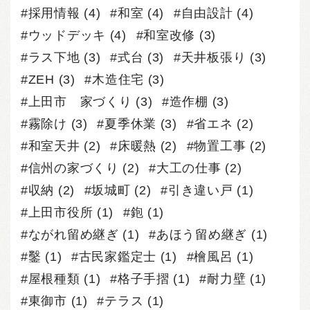
採用情報
(4)
和室
(4)
自由設計
(4)
ウッドデッキ
(4)
和室改修
(3)
ラス下地
(3)
式台
(3)
天井板張り
(3)
ZEH
(3)
木造住宅
(3)
上田市 家づくり
(3)
造作棚
(3)
霧除け
(3)
夏季休業
(3)
省エネ
(2)
和室天井
(2)
床暖熱
(2)
物置工事
(2)
信州の家づくり
(2)
大工の仕事
(2)
収納
(2)
坂城町
(2)
引き違い戸
(1)
上田市役所
(1)
鉋
(1)
ながれ留め継ぎ
(1)
あほう留め継ぎ
(1)
鑿
(1)
古民家鑑定士
(1)
檜風呂
(1)
屋根種類
(1)
格子手摺
(1)
耐力壁
(1)
東御市
(1)
テラス
(1)