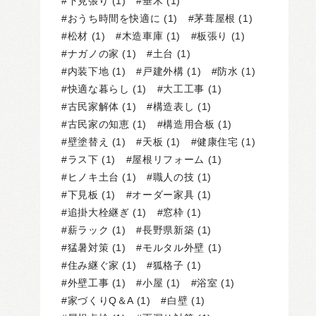
下見張り
(1)
垂木
(1)
おうち時間を快適に
(1)
茅葺屋根
(1)
松材
(1)
木造車庫
(1)
板張り
(1)
ナガノの家
(1)
土台
(1)
内装下地
(1)
戸建外構
(1)
防水
(1)
快適な暮らし
(1)
大工工事
(1)
古民家解体
(1)
構造表し
(1)
古民家の知恵
(1)
構造用合板
(1)
壁塗替え
(1)
天板
(1)
健康住宅
(1)
ラス下
(1)
屋根リフォーム
(1)
ヒノキ土台
(1)
職人の技
(1)
下見板
(1)
オーダー家具
(1)
追掛大栓継ぎ
(1)
窓枠
(1)
薪ラック
(1)
長野県新築
(1)
猛暑対策
(1)
モルタル外壁
(1)
住み継ぐ家
(1)
狐格子
(1)
外壁工事
(1)
小屋
(1)
浴室
(1)
家づくりQ＆A
(1)
白壁
(1)