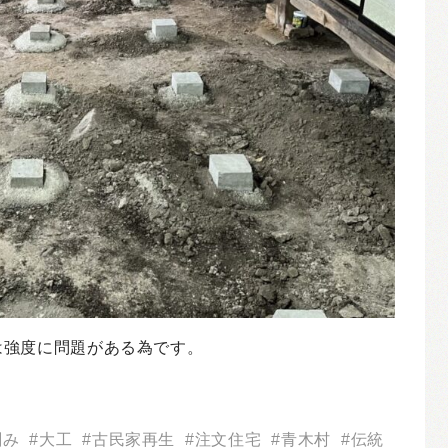
は強度に問題がある為です。
刻み
大工
古民家再生
注文住宅
青木村
伝統