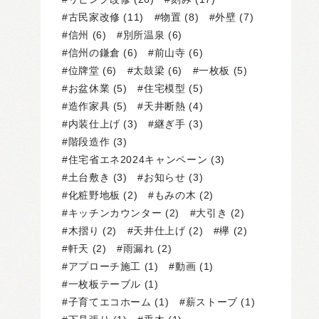
古民家改修
(11)
物置
(8)
外壁
(7)
信州
(6)
別所温泉
(6)
信州の鎌倉
(6)
前山寺
(6)
位牌堂
(6)
太鼓梁
(6)
一枚板
(5)
お盆休業
(5)
住宅模型
(5)
造作家具
(5)
天井断熱
(4)
内装仕上げ
(3)
継ぎ手
(3)
階段造作
(3)
住宅省エネ2024キャンペーン
(3)
土台敷き
(3)
お知らせ
(3)
化粧野地板
(2)
もみの木
(2)
キッチンカウンター
(2)
大引き
(2)
木摺り
(2)
天井仕上げ
(2)
欅
(2)
軒天
(2)
雨漏れ
(2)
アプローチ施工
(1)
動画
(1)
一枚板テーブル
(1)
子育てエコホーム
(1)
薪ストーブ
(1)