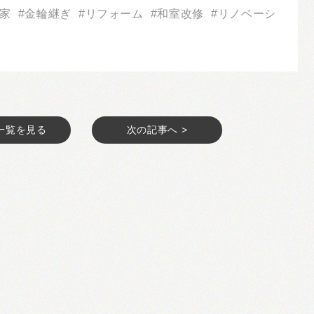
家
金輪継ぎ
リフォーム
和室改修
リノベーシ
一覧を見る
次の記事へ >