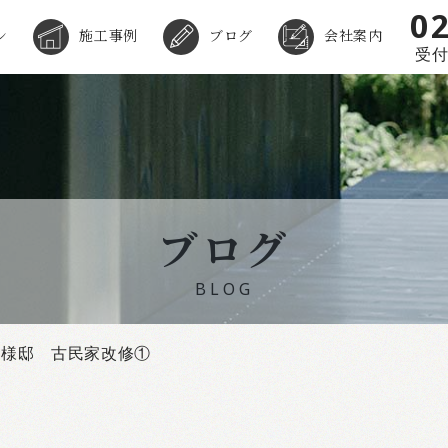
0
ン
施工事例
ブログ
会社案内
受付時
ブログ
BLOG
S様邸 古民家改修①