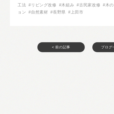
工法
リビング改修
木組み
古民家改修
木の
ョン
自然素材
長野県
上田市
< 前の記事
ブログ