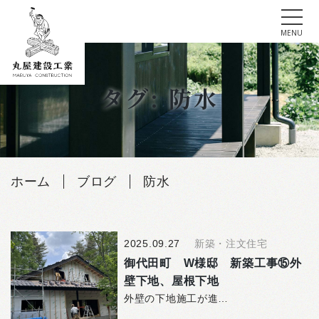
tog
MENU
Skip
to
タグ: 防水
content
ホーム
ブログ
防水
2025.09.27
新築・注文住宅
御代田町 W様邸 新築工事⑮外
壁下地、屋根下地
外壁の下地施工が進んでいます。写真に写っている白いシ…