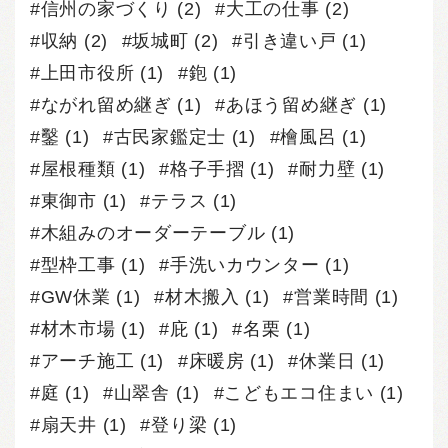
信州の家づくり
(2)
大工の仕事
(2)
収納
(2)
坂城町
(2)
引き違い戸
(1)
上田市役所
(1)
鉋
(1)
ながれ留め継ぎ
(1)
あほう留め継ぎ
(1)
鑿
(1)
古民家鑑定士
(1)
檜風呂
(1)
屋根種類
(1)
格子手摺
(1)
耐力壁
(1)
東御市
(1)
テラス
(1)
木組みのオーダーテーブル
(1)
型枠工事
(1)
手洗いカウンター
(1)
GW休業
(1)
材木搬入
(1)
営業時間
(1)
材木市場
(1)
庇
(1)
名栗
(1)
アーチ施工
(1)
床暖房
(1)
休業日
(1)
庭
(1)
山翠舎
(1)
こどもエコ住まい
(1)
扇天井
(1)
登り梁
(1)