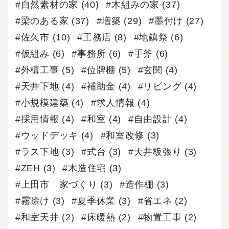
自然素材の家
(40)
木組みの家
(37)
梁のある家
(37)
増築
(29)
墨付け
(27)
佐久市
(10)
工務店
(8)
地鎮祭
(6)
仮組み
(6)
事務所
(6)
手斧
(6)
外構工事
(5)
位牌棚
(5)
玄関
(4)
天井下地
(4)
補助金
(4)
リビング
(4)
小規模建築
(4)
求人情報
(4)
採用情報
(4)
和室
(4)
自由設計
(4)
ウッドデッキ
(4)
和室改修
(3)
ラス下地
(3)
式台
(3)
天井板張り
(3)
ZEH
(3)
木造住宅
(3)
上田市 家づくり
(3)
造作棚
(3)
霧除け
(3)
夏季休業
(3)
省エネ
(2)
和室天井
(2)
床暖熱
(2)
物置工事
(2)