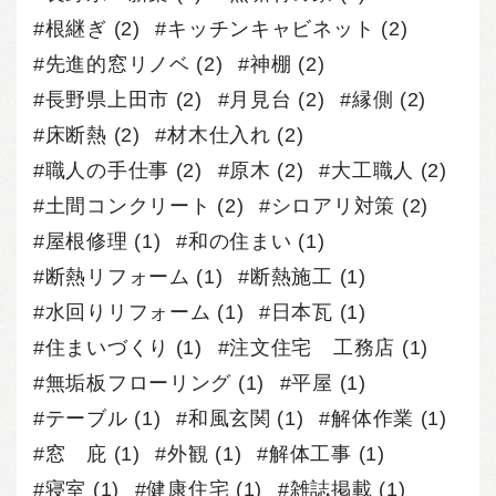
根継ぎ
(2)
キッチンキャビネット
(2)
先進的窓リノベ
(2)
神棚
(2)
長野県上田市
(2)
月見台
(2)
縁側
(2)
床断熱
(2)
材木仕入れ
(2)
職人の手仕事
(2)
原木
(2)
大工職人
(2)
土間コンクリート
(2)
シロアリ対策
(2)
屋根修理
(1)
和の住まい
(1)
断熱リフォーム
(1)
断熱施工
(1)
水回りリフォーム
(1)
日本瓦
(1)
住まいづくり
(1)
注文住宅 工務店
(1)
無垢板フローリング
(1)
平屋
(1)
テーブル
(1)
和風玄関
(1)
解体作業
(1)
窓 庇
(1)
外観
(1)
解体工事
(1)
寝室
(1)
健康住宅
(1)
雑誌掲載
(1)