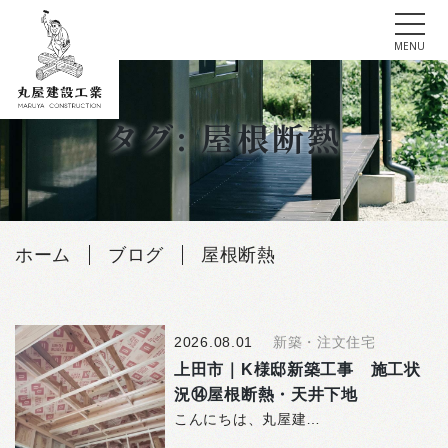
tog
MENU
Skip
to
タグ: 屋根断熱
content
ホーム
ブログ
屋根断熱
2026.08.01
新築・注文住宅
上田市｜K様邸新築工事 施工状
況⑭屋根断熱・天井下地
こんにちは、丸屋建設工業株式会社です。 上田市で建築…