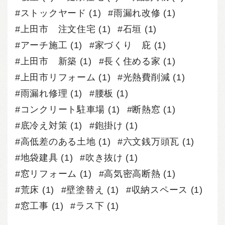
ストックヤード
(1)
雨漏れ改修
(1)
上田市 注文住宅
(1)
石垣
(1)
アーチ施工
(1)
家づくり 庇
(1)
上田市 新築
(1)
長く住める家
(1)
上田市リフォーム
(1)
光熱費削減
(1)
雨漏れ修理
(1)
腰板
(1)
コンクリート駐車場
(1)
断熱窓
(1)
底冷え対策
(1)
鉋掛け
(1)
高低差のある土地
(1)
六文銭万頭瓦
(1)
地袋建具
(1)
吹き抜け
(1)
窓リフォーム
(1)
高気密高断熱
(1)
荒床
(1)
壁塗替え
(1)
収納スペース
(1)
窓工事
(1)
ラス下
(1)