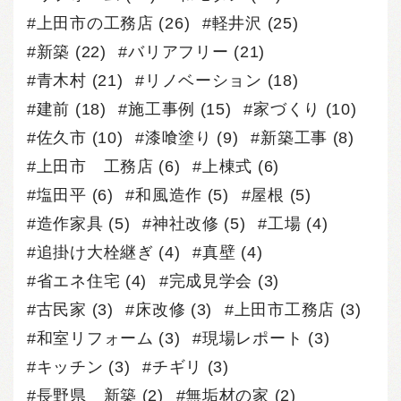
上田市の工務店
(26)
軽井沢
(25)
新築
(22)
バリアフリー
(21)
青木村
(21)
リノベーション
(18)
建前
(18)
施工事例
(15)
家づくり
(10)
佐久市
(10)
漆喰塗り
(9)
新築工事
(8)
上田市 工務店
(6)
上棟式
(6)
塩田平
(6)
和風造作
(5)
屋根
(5)
造作家具
(5)
神社改修
(5)
工場
(4)
追掛け大栓継ぎ
(4)
真壁
(4)
省エネ住宅
(4)
完成見学会
(3)
古民家
(3)
床改修
(3)
上田市工務店
(3)
和室リフォーム
(3)
現場レポート
(3)
キッチン
(3)
チギリ
(3)
長野県 新築
(2)
無垢材の家
(2)